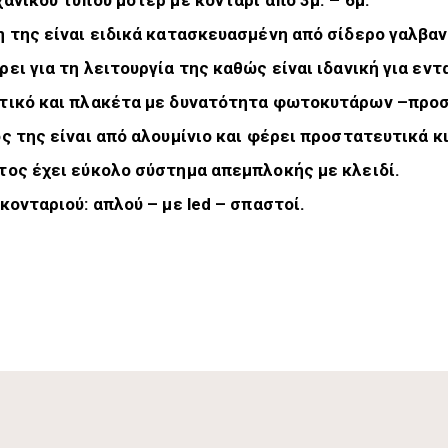
ανικού τύπου μοτέρ με κοντάρι από 3μ. – 6μ.
η της είναι ειδικά κατασκευασμένη από σίδερο γαλβα
ρει για τη λειτουργία της καθώς είναι ιδανική για εν
τικό και πλακέτα με δυνατότητα φωτοκυτάρων –προσ
ός της είναι από αλουμίνιο και φέρει προστατευτικά 
τος έχει εύκολο σύστημα απεμπλοκής με κλειδί.
κονταριού: απλού – με led – σπαστοί.