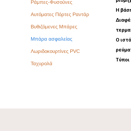
βιομηχ
Ράμπες-Φυσούνες
Η βάσ
Αυτόματες Πόρτες Ραντάρ
Διαφέ
Βυθιζόμενες Μπάρες
τερμα
Μπάρα ασφαλείας
Ο ιστ
ρεύμα
Λωριδοκουρτίνες PVC
Τύποι 
Ταχυρολά