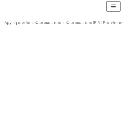
Μεταπηδήστε
Αρχική σελίδα
»
Φωτοκύτταρα
»
Φωτοκύτταρα IR-51 Profelmnet
στο
περιεχόμενο